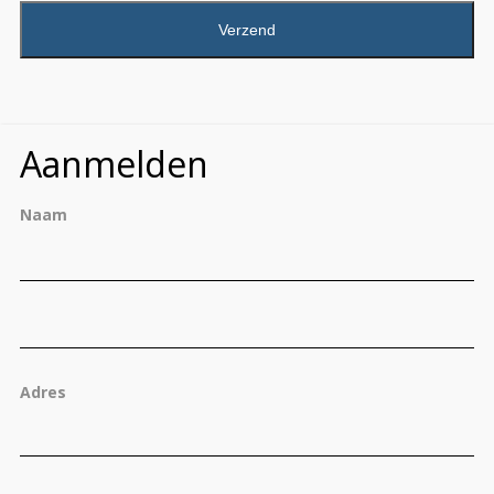
Aanmelden
Naam
Vo
Ac
Adres