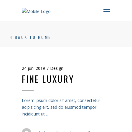
Sluiten
Sluiten
Sluiten
Sluiten
Sluiten
Sluiten
Sluiten
Sluiten
BACK TO HOME
24 juni 2019
Design
FINE LUXURY
Lorem ipsum dolor sit amet, consectetur
adipisicing elit, sed do eiusmod tempor
incididunt ut