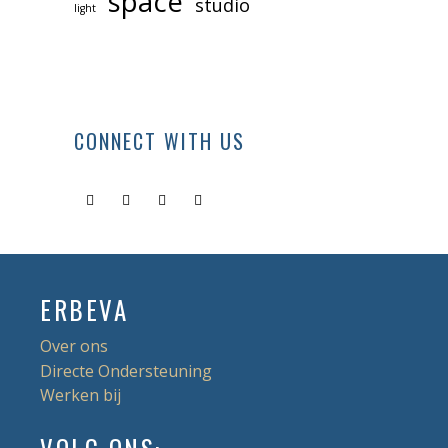
space
studio
light
CONNECT WITH US
ERBEVA
Over ons
Directe Ondersteuning
Werken bij