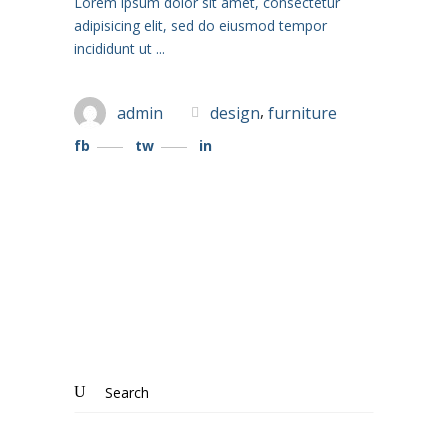
Lorem ipsum dolor sit amet, consectetur
adipisicing elit, sed do eiusmod tempor
incididunt ut
,
admin
design
furniture
fb
tw
in
Search
for: