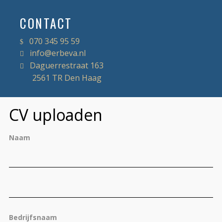
CONTACT
070 345 95 59
info@erbeva.nl
Daguerrestraat 163
2561 TR Den Haag
CV uploaden
Naam
Vo
Ac
Bedrijfsnaam