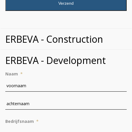
ERBEVA - Construction
ERBEVA - Development
Naam
*
Vo
Ac
Bedrijfsnaam
*