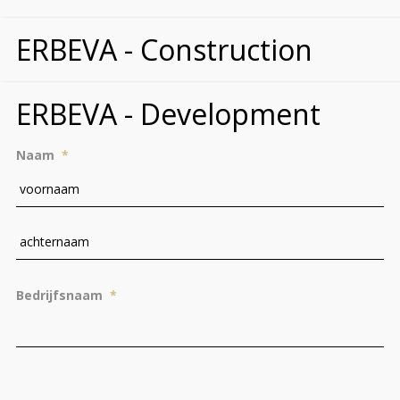
ERBEVA - Construction
ERBEVA - Development
Naam
*
Vo
Ac
Bedrijfsnaam
*