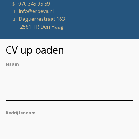
070 345 95 59
info@erbeva.nl
Daguerrestraat 163
2561 TR Den Haag
CV uploaden
Naam
Vo
Ac
Bedrijfsnaam