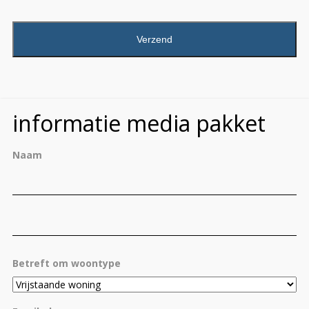
CAPTCHA
informatie media pakket
Naam
Vo
Ac
Betreft om woontype