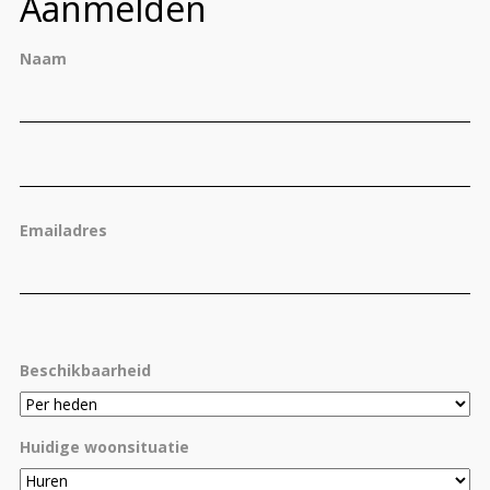
Aanmelden
Naam
Vo
Ac
Emailadres
Beschikbaarheid
Huidige woonsituatie