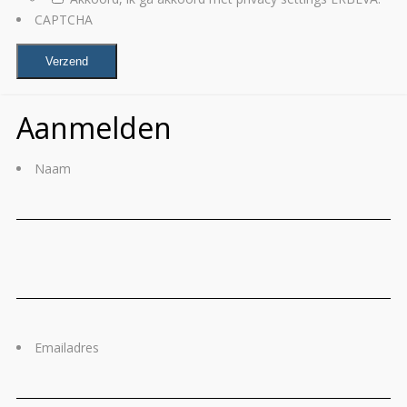
CAPTCHA
Aanmelden
Naam
Voornaam
Ac
Emailadres