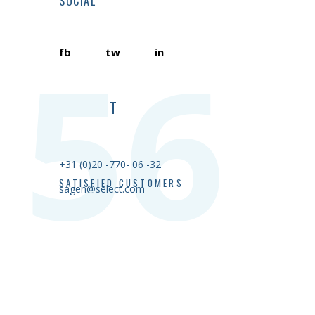
SOCIAL
56
fb
tw
in
CONTACT
+31 (0)20 -770- 06 -32
SATISFIED CUSTOMERS
sagen@select.com