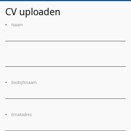
CV uploaden
Naam
Voornaam
Ac
Bedrijfsnaam
Emailadres