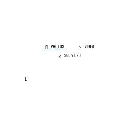
Designer:
Martina Skuce
CALEDON, ON
Designer:
Martina Skuce
PHOTOS
VIDEO
360 VIDEO
[]