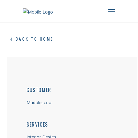
Sluiten
Sluiten
Sluiten
Sluiten
Sluiten
Sluiten
Sluiten
Sluiten
BACK TO HOME
CUSTOMER
Mudoks coo
SERVICES
Interior Design