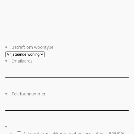
Voornaam
Ac
Betreft om woontype
Emailadres
Telefoonnummer
Akkoord, ik ga akkoord met privacy settings ERBEVA.