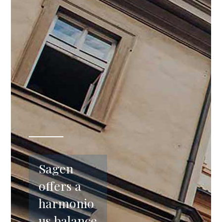
Sagen
offers a
harmonio
us balance