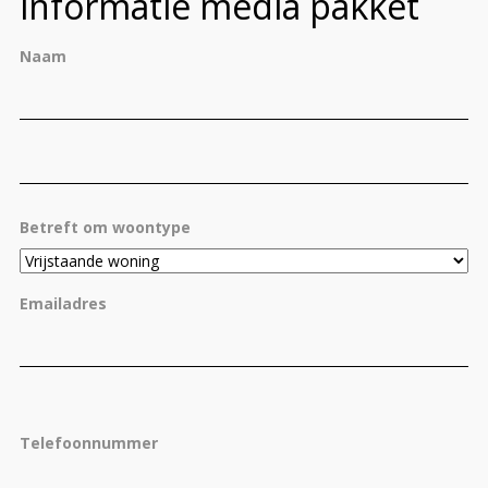
informatie media pakket
Naam
Vo
Ac
Betreft om woontype
Emailadres
Telefoonnummer