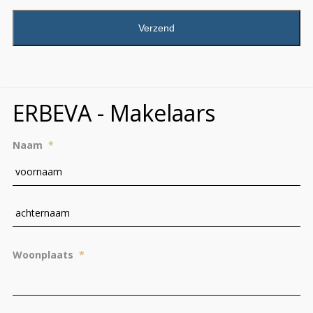
CAPTCHA
ERBEVA - Makelaars
Naam
*
Vo
Ac
Woonplaats
*